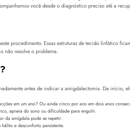
companhamos você desde o diagnóstico preciso até a recu
este procedimento. Essas estruturas de tecido linfático fica
co não resolve o problema.
a?
hadamente antes de indicar a amigdalectomia. De início, el
fecções em um ano? Ou ainda cinco por ano em dois anos consec
o, apneia do sono ou dificuldade para engolir.
r da amígdala pode se repetir.
álito e desconforto persistente.