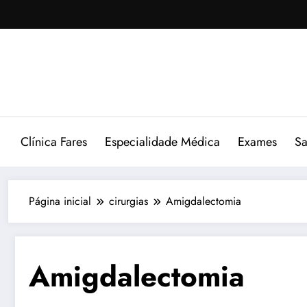
Pular
para
o
conteúdo
Clínica Fares
Especialidade Médica
Exames
Sa
Página inicial
cirurgias
Amigdalectomia
Amigdalectomia