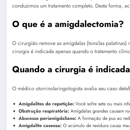
conduzimos um tratamento completo. Desta forma, a
O que é a amigdalectomia?
O cirurgião remove as amígdalas (tonsilas palatinas) n
cirurgia é indicada apenas quando o tratamento clíni
Quando a cirurgia é indicad
O médico otorrinolaringologista avalia seu caso detal
Amigdalites de repetição:
Você sofre sete ou mais in
Obstrução respiratória:
Amígdalas grandes causam ronc
Abscesso periamigdaliano:
A formação de pus ao redo
Amigdalite caseosa:
O acúmulo de resíduos causa mau h