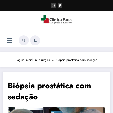
Pular
para
o
conteúdo
Página inicial
cirurgias
Biópsia prostática com sedação
Biópsia prostática com
sedação