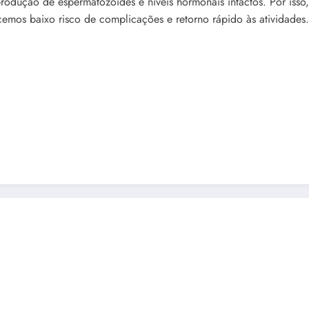
odução de espermatozoides e níveis hormonais intactos. Por isso
emos baixo risco de complicações e retorno rápido às atividades.