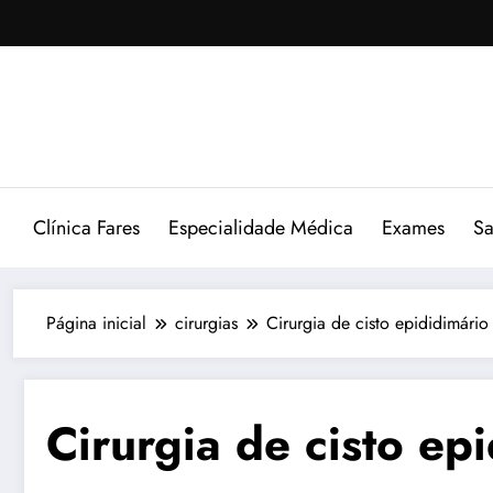
Pular
para
o
conteúdo
Clínica Fares
Especialidade Médica
Exames
Sa
Página inicial
cirurgias
Cirurgia de cisto epididimário
Cirurgia de cisto ep