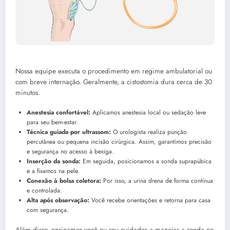
Nossa equipe executa o procedimento em regime ambulatorial ou
com breve internação. Geralmente, a cistostomia dura cerca de 30
minutos.
Anestesia confortável:
Aplicamos anestesia local ou sedação leve
para seu bem-estar.
Técnica guiada por ultrassom:
O urologista realiza punção
percutânea ou pequena incisão cirúrgica. Assim, garantimos precisão
e segurança no acesso à bexiga.
Inserção da sonda:
Em seguida, posicionamos a sonda suprapúbica
e a fixamos na pele.
Conexão à bolsa coletora:
Por isso, a urina drena de forma contínua
e controlada.
Alta após observação:
Você recebe orientações e retorna para casa
com segurança.
Além disso, ensinamos você ou seu cuidador a manejar a sonda no