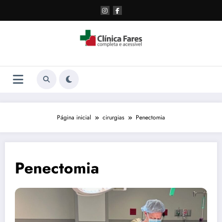
Pular
para
o
conteúdo
Página inicial
cirurgias
Penectomia
Penectomia