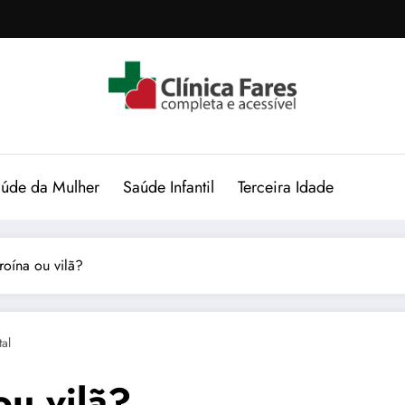
úde da Mulher
Saúde Infantil
Terceira Idade
oína ou vilã?
al
u vilã?