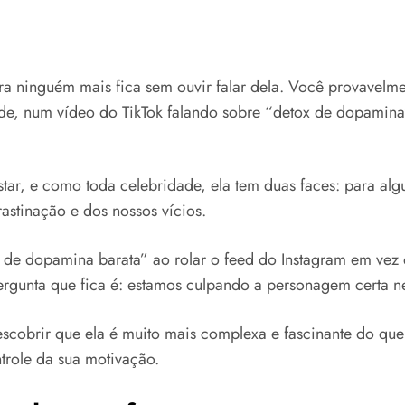
a ninguém mais fica sem ouvir falar dela. Você provavelme
dade, num vídeo do TikTok falando sobre “detox de dopam
r, e como toda celebridade, ela tem duas faces: para algu
rastinação e dos nossos vícios.
 de dopamina barata” ao rolar o feed do Instagram em vez d
pergunta que fica é: estamos culpando a personagem certa ne
obrir que ela é muito mais complexa e fascinante do que a 
trole da sua motivação.