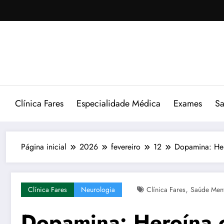
Pular
para
o
conteúdo
Clínica Fares
Especialidade Médica
Exames
Sa
Página inicial
2026
fevereiro
12
Dopamina: Her
,
Clínica Fares
Neurologia
Clínica Fares
Saúde Ment
Dopamina: Heroína o