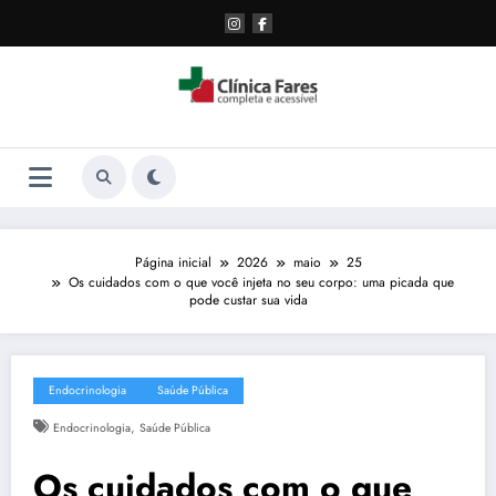
Pular
para
o
conteúdo
Página inicial
2026
maio
25
Os cuidados com o que você injeta no seu corpo: uma picada que
pode custar sua vida
Endocrinologia
Saúde Pública
,
Endocrinologia
Saúde Pública
Os cuidados com o que