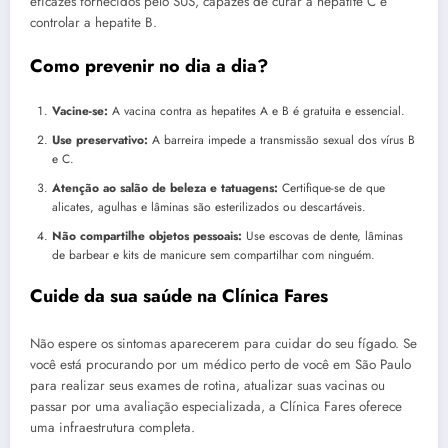
eficazes fornecidos pelo SUS, capazes de curar a hepatite C e
controlar a hepatite B.
Como prevenir no dia a dia?
Vacine-se:
A vacina contra as hepatites A e B é gratuita e essencial.
Use preservativo:
A barreira impede a transmissão sexual dos vírus B
e C.
Atenção ao salão de beleza e tatuagens:
Certifique-se de que
alicates, agulhas e lâminas são esterilizados ou descartáveis.
Não compartilhe objetos pessoais:
Use escovas de dente, lâminas
de barbear e kits de manicure sem compartilhar com ninguém.
Cuide da sua saúde na Clínica Fares
Não espere os sintomas aparecerem para cuidar do seu fígado. Se
você está procurando por um médico perto de você em São Paulo
para realizar seus exames de rotina, atualizar suas vacinas ou
passar por uma avaliação especializada, a Clínica Fares oferece
uma infraestrutura completa.