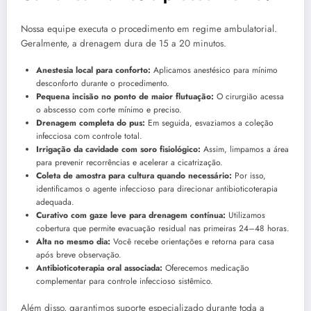
Nossa equipe executa o procedimento em regime ambulatorial.
Geralmente, a drenagem dura de 15 a 20 minutos.
Anestesia local para conforto:
Aplicamos anestésico para mínimo
desconforto durante o procedimento.
Pequena incisão no ponto de maior flutuação:
O cirurgião acessa
o abscesso com corte mínimo e preciso.
Drenagem completa do pus:
Em seguida, esvaziamos a coleção
infecciosa com controle total.
Irrigação da cavidade com soro fisiológico:
Assim, limpamos a área
para prevenir recorrências e acelerar a cicatrização.
Coleta de amostra para cultura quando necessário:
Por isso,
identificamos o agente infeccioso para direcionar antibioticoterapia
adequada.
Curativo com gaze leve para drenagem contínua:
Utilizamos
cobertura que permite evacuação residual nas primeiras 24–48 horas.
Alta no mesmo dia:
Você recebe orientações e retorna para casa
após breve observação.
Antibioticoterapia oral associada:
Oferecemos medicação
complementar para controle infeccioso sistêmico.
Além disso, garantimos suporte especializado durante toda a