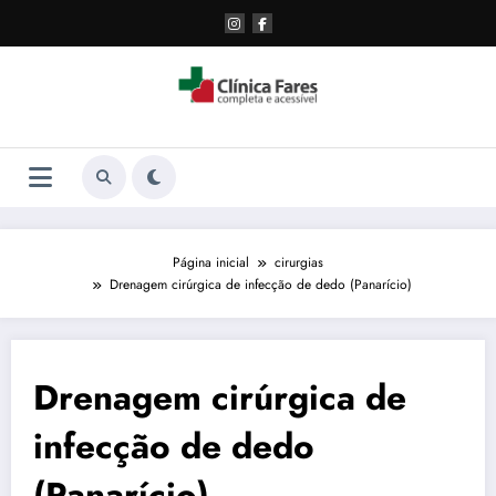
Pular
para
o
conteúdo
Página inicial
cirurgias
Drenagem cirúrgica de infecção de dedo (Panarício)
Drenagem cirúrgica de
infecção de dedo
(Panarício)