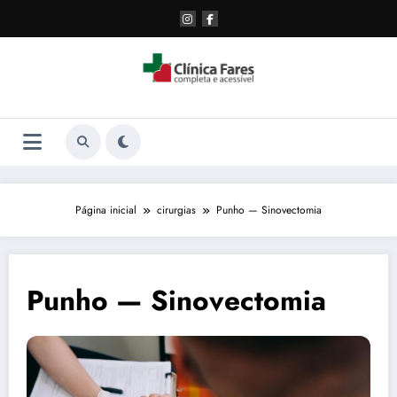
Pular
para
o
conteúdo
Página inicial
cirurgias
Punho — Sinovectomia
Punho — Sinovectomia