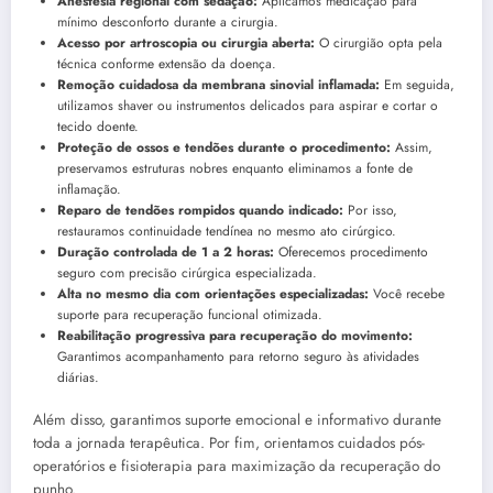
Anestesia regional com sedação:
Aplicamos medicação para
mínimo desconforto durante a cirurgia.
Acesso por artroscopia ou cirurgia aberta:
O cirurgião opta pela
técnica conforme extensão da doença.
Remoção cuidadosa da membrana sinovial inflamada:
Em seguida,
utilizamos shaver ou instrumentos delicados para aspirar e cortar o
tecido doente.
Proteção de ossos e tendões durante o procedimento:
Assim,
preservamos estruturas nobres enquanto eliminamos a fonte de
inflamação.
Reparo de tendões rompidos quando indicado:
Por isso,
restauramos continuidade tendínea no mesmo ato cirúrgico.
Duração controlada de 1 a 2 horas:
Oferecemos procedimento
seguro com precisão cirúrgica especializada.
Alta no mesmo dia com orientações especializadas:
Você recebe
suporte para recuperação funcional otimizada.
Reabilitação progressiva para recuperação do movimento:
Garantimos acompanhamento para retorno seguro às atividades
diárias.
Além disso, garantimos suporte emocional e informativo durante
toda a jornada terapêutica. Por fim, orientamos cuidados pós-
operatórios e fisioterapia para maximização da recuperação do
punho.