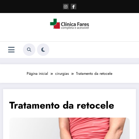
Pular
para
o
conteúdo
Página inicial
cirurgias
Tratamento da retocele
Tratamento da retocele