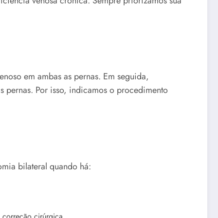
ficiência venosa crônica. Sempre priorizamos sua
 venoso em ambas as pernas. Em seguida,
as pernas. Por isso, indicamos o procedimento
omia bilateral quando há:
correção cirúrgica.