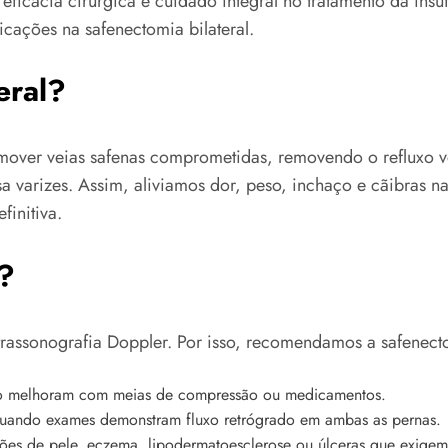
ficácia cirúrgica e cuidado integral no tratamento da insu
cações na safenectomia bilateral.
eral?
remover veias safenas comprometidas, removendo o refluxo
 varizes. Assim, aliviamos dor, peso, inchaço e cãibras n
finitiva.
?
ltrassonografia Doppler. Por isso, recomendamos a safenect
ão melhoram com meias de compressão ou medicamentos.
quando exames demonstram fluxo retrógrado em ambas as pernas.
es de pele, eczema, lipodermatoesclerose ou úlceras que exigem 