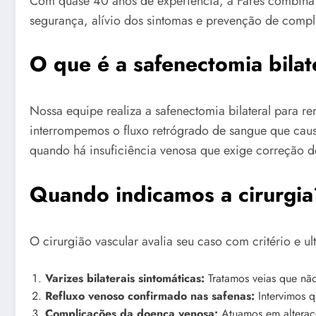
Com quase 40 anos de experiência, a Fares combina e
segurança, alívio dos sintomas e prevenção de compli
O que é a safenectomia bilat
Nossa equipe realiza a safenectomia bilateral para 
interrompemos o fluxo retrógrado de sangue que causa
quando há insuficiência venosa que exige correção de
Quando indicamos a cirurgia
O cirurgião vascular avalia seu caso com critério e u
Varizes bilaterais sintomáticas:
Tratamos veias que n
Refluxo venoso confirmado nas safenas:
Intervimos 
Complicações da doença venosa:
Atuamos em alteraçõ