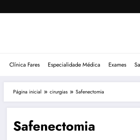
Pular
para
o
conteúdo
Clínica Fares
Especialidade Médica
Exames
Sa
Página inicial
cirurgias
Safenectomia
Safenectomia