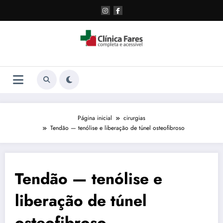
Pular
para
o
conteúdo
Página inicial
cirurgias
Tendão — tenólise e liberação de túnel osteofibroso
Tendão — tenólise e
liberação de túnel
osteofibroso