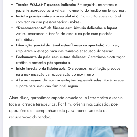
Técnica WALANT quando indicado:
Em seguida, mantemos o
paciente acordado para validar movimento do tendão em tempo real.
Incisão precisa sobre a área afetada:
O cirurgião acessa o túnel
com técnica que preserva tecidos nobres.
“Descascamento” da fibrose com bisturis delicados e lupas:
Assim, separamos o tendão do osso e da pele com precisão
milimétrica.
Liberação parcial do túnel osteofibroso se apertado:
Por isso,
ampliamos o espaço para deslizamento adequado do tendão.
Fechamento da pele com sutura delicada:
Garantimos cicatrização
estética e proteção pós-operatória.
Início imediato da fisioterapia:
Oferecemos reabilitação precoce
para maximização da recuperação do movimento.
Alta no mesmo dia com orientações especializadas:
Você recebe
suporte para evolução funcional segura.
Além disso, garantimos suporte emocional e informativo durante
toda a jornada terapêutica. Por fim, orientamos cuidados pós-
operatórios e acompanhamento para monitoramento da
recuperação do tendão.