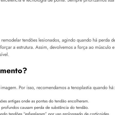
 ou remodelar tendões lesionados, agindo quando há perda 
reforçar a estrutura. Assim, devolvemos a força ao músculo 
ível.
imento?
e imagem. Por isso, recomendamos a tenoplastia quando há:
sões antigas onde as pontas do tendão encolheram.
 profundos causam perda de substância do tendão.
do tendões “esfarelaram” por uso prolongado de corticoides.