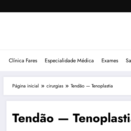
Pular
para
o
conteúdo
Clínica Fares
Especialidade Médica
Exames
Sa
Página inicial
cirurgias
Tendão — Tenoplastia
Tendão — Tenoplasti