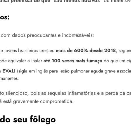
falsa premissa de que “são menos nocivos”
ou inofensiv
os:
com dados preocupantes e incontestáveis:
e jovens brasileiros cresceu
mais de 600% desde 2018
, segu
de equivaler a inalar
até 100 vezes mais fumaça
do que um ci
 a
EVALI
(sigla em inglês para lesão pulmonar aguda grave assoc
rmanentes.
o silencioso, pois as sequelas inflamatórias e a perda da 
já está gravemente comprometida.
o seu fôlego