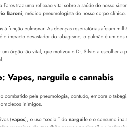
a Fares traz uma reflexão vital sobre a saúde do nosso siste
vio Baroni
, médico pneumologista do nosso corpo clínico.
das à função pulmonar. As doenças respiratórias afetam milh
té o impacto devastador do tabagismo, o pulmão é um dos 
r um órgão tão vital, que motivou o Dr. Silvio a escolher a
l.
: Vapes, narguile e cannabis
ilão combatido pela pneumologia, contudo, embora o tabag
 complexos inimigos.
ivos (
vapes
), o uso “social” do
narguil
e e o consumo ina