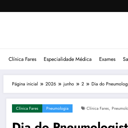
Pular
para
o
conteúdo
Clínica Fares
Especialidade Médica
Exames
Sa
Página inicial
2026
junho
2
Dia do Pneumologis
,
Clínica Fares
Pneumologia
Clínica Fares
Pneumolo
Dia do Pneumologist