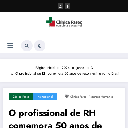
Pular
para
o
conteúdo
Página inicial
2026
junho
3
O profissional de RH comemora 50 anos de reconhecimento no Brasil
,
Clínica Fares
Institucional
Clínica Fares
Recursos Humanos
O profissional de RH
comemora 50 anos de