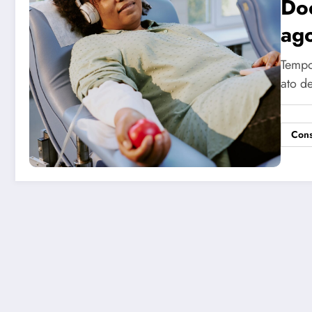
Doe
ag
Tempo
ato d
Cons