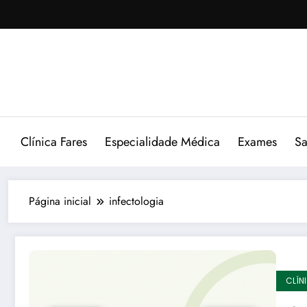
Pular
para
o
conteúdo
Clínica Fares
Especialidade Médica
Exames
Sa
Página inicial
infectologia
CLÍN