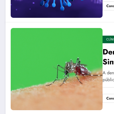
Cons
CLÍN
De
Si
A den
públi
Cons