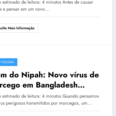
ulo. Como se proteger
 estimado de leitura: 4 minutos Antes de causar
e e pensar em um novo…
ulte Mais Informação
CTOLOGIA
ém do Nipah: Novo vírus de
rcego em Bangladesh
nde alerta global
 estimado de leitura: 4 minutos Quando pensamos
rus perigosos transmitidos por morcegos, um…