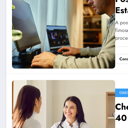
Est
A pos
fimos
proc
Cons
GINE
Ch
40