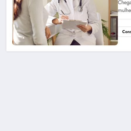
Chega
mulhe
Cons