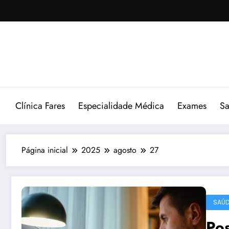
Pular
para
o
conteúdo
Clínica Fares
Especialidade Médica
Exames
Sa
Página inicial
2025
agosto
27
SAÚD
Po