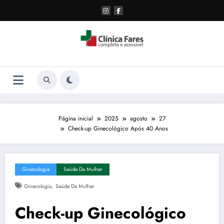
Pular
para
o
conteúdo
Página inicial
2025
agosto
27
Check-up Ginecológico Após 40 Anos
Ginecologia
Saúde Da Mulher
,
Ginecologia
Saúde Da Mulher
Check-up Ginecológico