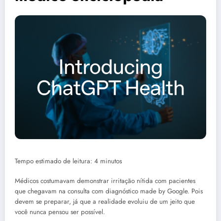
Tempo estimado de leitura: 4 minutos
Médicos costumavam demonstrar irritação nítida com pacientes
que chegavam na consulta com diagnóstico made by Google. Pois
devem se preparar, já que a realidade evoluiu de um jeito que
você nunca pensou ser possível.