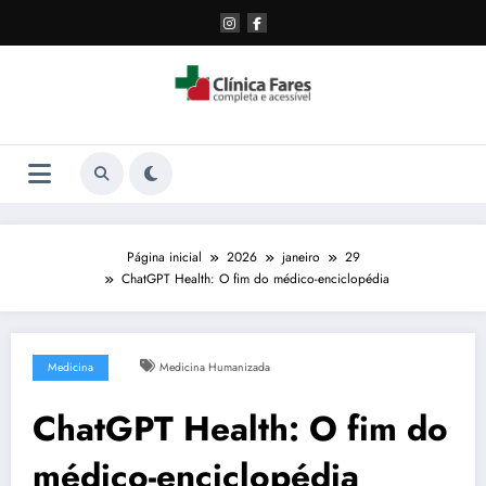
Pular
para
o
conteúdo
Página inicial
2026
janeiro
29
ChatGPT Health: O fim do médico-enciclopédia
Medicina
Medicina Humanizada
ChatGPT Health: O fim do
médico-enciclopédia